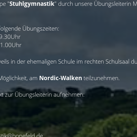
pe "
Stuhlgymnastik
" durch unsere Übungsleiterin 
folgende Übungszeiten:
9.30Uhr
11.00Uhr
ils in der ehemaligen Schule im rechten Schulsaal du
Möglichkeit, am
Nordic-Walken
teilzunehmen.
akt zur Übungsleiterin aufnehmen:
stik@bonefeld.de