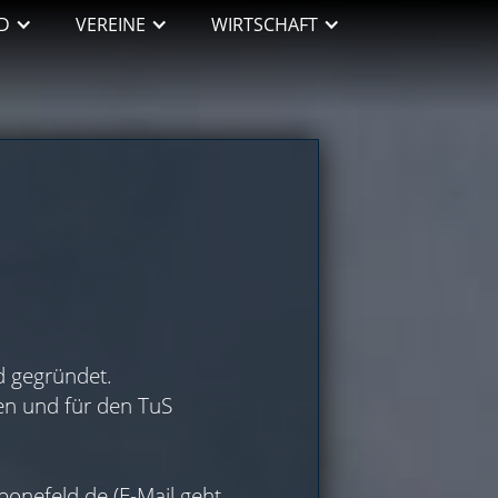
D
VEREINE
WIRTSCHAFT
d gegründet.
den und für den TuS
bonefeld.de
(E-Mail geht