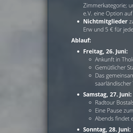
Zimmerkategorie; u
e.V. eine Option au
Nichtmitglieder
z
Erw und 5 € für jed
Ablauf:
Freitag, 26. Juni:
Ankunft in Tho
Gemütlicher St
Das gemeinsame
saarländischer 
Samstag, 27. Juni:
Radtour Bostal
Eine Pause zum
Abends findet 
Sonntag, 28. Juni: