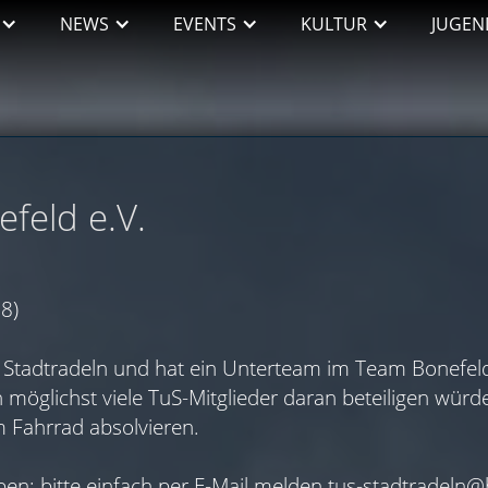
NEWS
EVENTS
KULTUR
JUGEN
feld e.V.
8)
am Stadtradeln und hat ein Unterteam im Team Bonefel
 möglichst viele TuS-Mitglieder daran beteiligen wür
m Fahrrad absolvieren.
ben: bitte einfach per E-Mail melden
tus-stadtradeln@