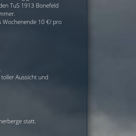
 den TuS 1913 Bonefeld
immer.
das Wochenende 10 €/ pro
.
toller Aussicht und
erberge statt.