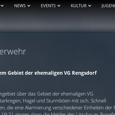
NEWS
EVENTS
KULTUR
JUGEN
uerwehr
em Gebiet der ehemaligen VG Rengsdorf
rmgebiet über das Gebiet der ehemaligen VG
tarkregen, Hagel und Sturmböen mit sich. Schnell
, die eine Alarmierung verschiedener Einheiten der 
9:21 gingen dann die Melder des Löschzugs Bonefel