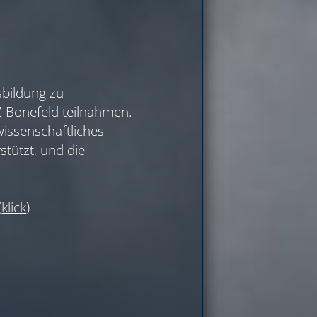
sbildung zu
Z Bonefeld teilnahmen.
issenschaftliches
tützt, und die
(
klick
)