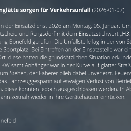
nglätte sorgen für Verkehrsunfall
(2026-01-07)
n der Einsatzdienst 2026 am Montag, 05. Januar. Um
tscheid und Rengsdorf mit dem Einsatzstichwort „H3.
ng Bonefeld gerufen. Die Unfallstelle lag in der vo
 Sportplatz. Bei Eintreffen an der Einsatzstelle war ein
t, diese hatten die grundsätzlichen Situation erkund
KW samt Anhänger war in der Kurve auf glatter Stra
um Stehen, der Faherer blieb dabei unverletzt. Feue
 das Fahrzeuggespann auf etwaigen Verlust von Betrie
 diese konnten jedoch ausgeschlossen werden. In Ab
ann zeitnah wieder in ihre Gerätehäuser einrücken.
nefeld