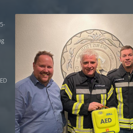
5-
ng
AED
r