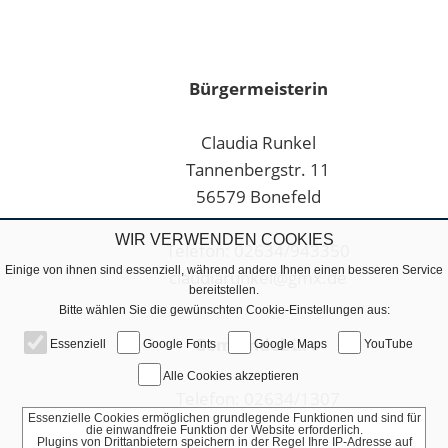
Bürgermeisterin
Claudia Runkel
Tannenbergstr. 11
56579 Bonefeld
WIR VERWENDEN COOKIES
Telefon: 02634/943350
Einige von ihnen sind essenziell, während andere Ihnen einen besseren Service
claudiarunkel@gmx.de
bereitstellen.
Bitte wählen Sie die gewünschten Cookie-Einstellungen aus:
Gemeindebüro
Essenziell
Google Fonts
Google Maps
YouTube
Alle Cookies akzeptieren
Telefon: 02634/1307
Essenzielle Cookies ermöglichen grundlegende Funktionen und sind für
Fax: 02634/9258859
die einwandfreie Funktion der Website erforderlich.
Plugins von Drittanbietern speichern in der Regel Ihre IP-Adresse auf