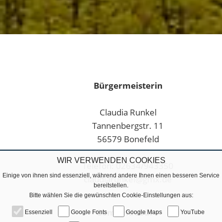
Bürgermeisterin
Claudia Runkel
Tannenbergstr. 11
56579 Bonefeld
WIR VERWENDEN COOKIES
Telefon: 02634/943350
Einige von ihnen sind essenziell, während andere Ihnen einen besseren Service
claudiarunkel@gmx.de
bereitstellen.
Bitte wählen Sie die gewünschten Cookie-Einstellungen aus:
Gemeindebüro
Essenziell
Google Fonts
Google Maps
YouTube